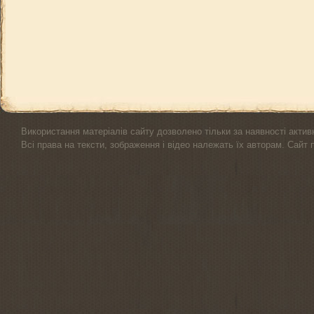
Використання матеріалів сайту дозволено тільки за наявності актив
Всі права на тексти, зображення і відео належать їх авторам. Сайт