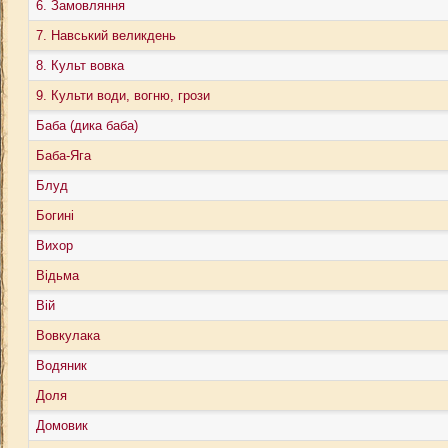
6. Замовляння
7. Навський великдень
8. Культ вовка
9. Культи води, вогню, грози
Баба (дика баба)
Баба-Яга
Блуд
Богині
Вихор
Відьма
Вій
Вовкулака
Водяник
Доля
Домовик