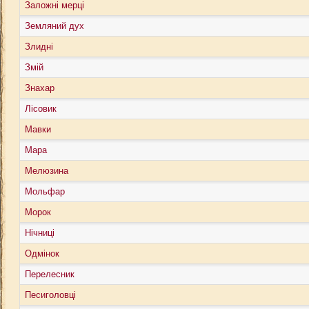
Заложні мерці
Земляний дух
Злидні
Змій
Знахар
Лісовик
Мавки
Мара
Мелюзина
Мольфар
Морок
Нічниці
Одмінок
Перелесник
Песиголовці