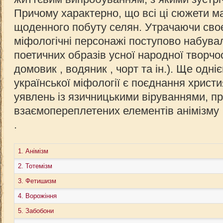
Причому характерно, що всі ці сюжети 
щоденного побуту селян. Утрачаючи своє
міфологічні персонажі поступово набува
поетичних образів усної народної творчос
домовик , водяник , чорт та ін.). Ще одн
української міфології є поєднання христи
уявлень із язичницькими віруваннями, пр
взаємопереплетених елементів анімізму 
.
1. Анімізм
2. Тотемізм
3. Фетишизм
4. Ворожіння
5. Забобони