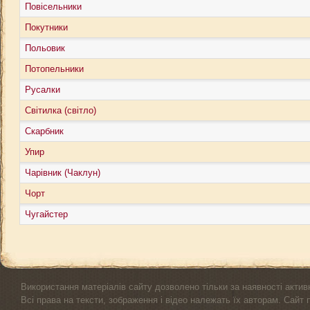
Повісельники
Покутники
Польовик
Потопельники
Русалки
Світилка (світло)
Скарбник
Упир
Чарівник (Чаклун)
Чорт
Чугайстер
Використання матеріалів сайту дозволено тільки за наявності актив
Всі права на тексти, зображення і відео належать їх авторам. Сайт