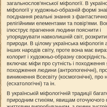
загальнослов'янської міфології. В українс
міфології у художньо-образній формі зн
поєднання реальні знання з фантастично
релігійними елементами та повір'ями. Во
ілюструє прагнення людини пояснити і
упорядкувати навколишній світ, розкрити
природи. В цілому українська міфологія
інших народів світу, проте вона має вир
колорит і художньо-образну своєрідність
включає міфи про сутність і походження
походження людини (антропогенічні), про 
виникнення Всесвіту (космогонічні), про 
(есхатологічні) та ін.
В українській міфологічній традиції бага
природним стихіям, явищам оточуючого с
життєвим випробуванням, з якими зустрі