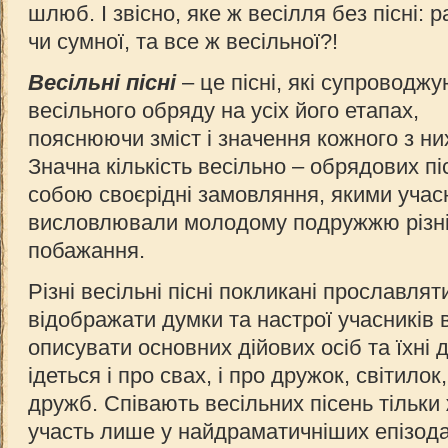
шлюб. І звісно, яке ж весілля без пісні: р
чи сумної, та все ж весільної?!
Весільні пісні
– це пісні, які супроводжу
весільного обряду на усіх його етапах,
пояснюючи зміст і значення кожного з ни
Значна кількість весільно – обрядових п
собою своєрідні замовляння, якими учас
висловлювали молодому подружжю різні
побажання.
Різні весільні пісні покликані прославлят
відображати думки та настрої учасників 
описувати основних дійових осіб та їхні ді
ідеться і про свах, і про дружок, світилок,
дружб. Співають весільних пісень тільки 
участь лише у найдраматичніших епізода