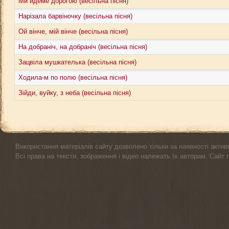
Ми йдеме дорогою (весільна пісня)
Нарізала барвіночку (весільна пісня)
Ой вінче, мій вінче (весільна пісня)
На добраніч, на добраніч (весільна пісня)
Зацвіла мушкателька (весільна пісня)
Ходила-м по полю (весільна пісня)
Зійди, вуйку, з неба (весільна пісня)
Використання матеріалів сайту дозволено тільки за наявності актив
Всі права на тексти, зображення і відео належать їх авторам. Сайт