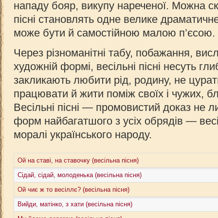
нападу бояр, викупу нареченої. Можна ска
пiснi становлять одне велике драматичне
може бути й самостійною малою п’єсою.
Через різноманітні табу, побажання, висл
художній формі, весільні пісні несуть гл
закликають любити рід, родину, не цурат
працювати й жити поміж своїх і чужих, б
Весільні пісні — промовистий доказ не л
форм найбагатшого з усіх обрядів — весі
моралі українського народу.
Ой на ставі, на ставочку (весільна пісня)
Сідай, сідай, молоденька (весільна пісня)
Ой чиє ж то весіллє? (весільна пісня)
Вийди, матінко, з хати (весільна пісня)