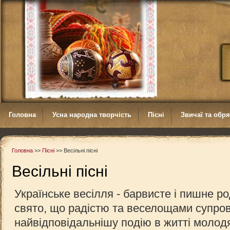
Головна
Усна народна творчість
Пісні
Звичаї та обр
Головна
>>
Пісні
>>
Весільні пісні
Весільні пісні
Українське весілля - барвисте і пишне р
свято, що радістю та веселощами супро
найвідповідальнішу подію в житті молод