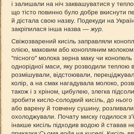
і залишали на ніч заквашуватися у теплом
що тісто повинно було добре вкиснути п
й дістала свою назву. Подекуди на Украї
закріпилася інша назва —
жур.
Свіжозварений кисіль заправляли коноп
олією, маковим або конопляним молоком
"пісного" молока зерна маку чи конопель 
однорідної маси, яку розводили теплою 
розмішували, відстоювали, переціджувал
колір, а на смак нагадувала молоко, роз
також і з хріном, цибулею, злегка підсол
зробити кисло-солодкий кисіль, до ньог
або варену й товчену сушину, розливали
охолоджували. Почату миску годилося з'ї
інакше кисіль підходив водою й ставав н
приказка:
Сьома вода на киселі.
Кисіль в