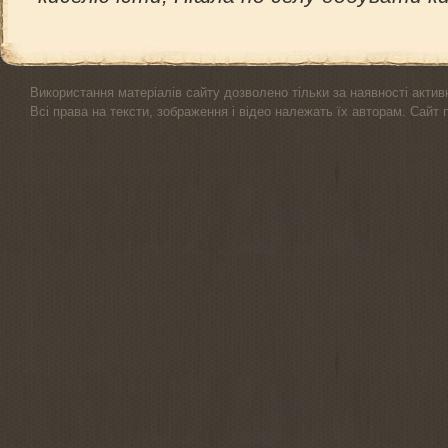
Використання матеріалів сайту дозволено тільки за наявності актив
Всі права на тексти, зображення і відео належать їх авторам. Сайт