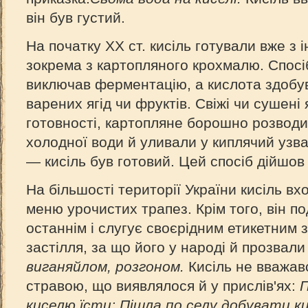
він був густий.
На початку XX ст. кисіль готували вже з 
зокрема з картопляного крохмалю. Спосі
виключав ферментацію, а кислота здобу
варених ягід чи фруктів. Свіжі чи сушені
готовності, картопляне борошно розводил
холодної води й уливали у киплячий узва
— кисіль був готовий. Цей спосіб дійшов
На більшості території України кисіль вх
меню урочистих трапез. Крім того, він по
останнім і слугує своєрідним етикетним 
застілля, за що його у народі й прозвал
виганяйлом, розгоном.
Кисіль не вважа
стравою, що виявлялося й у прислів'ях:
П
киселю їсти; Пішла по селу добувати к