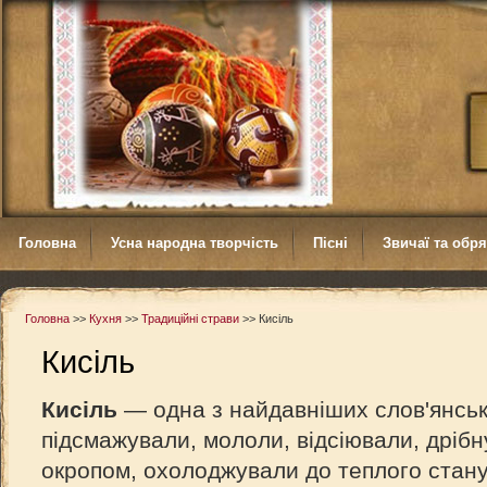
Головна
Усна народна творчість
Пісні
Звичаї та обр
Головна
>>
Кухня
>>
Традиційні страви
>>
Кисіль
Кисіль
Кисіль
— одна з найдавніших слов'янськи
підсмажували, мололи, відсіювали, дріб
окропом, охолоджували до теплого стану