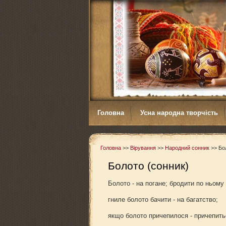
Головна
Усна народна творчість
Головна
>>
Вірування
>>
Народний сонник
>>
Бо
Болото (сонник)
Болото - на погане; бродити по ньому 
гниле болото бачити - на багатство;
якщо болото причепилося - причепить