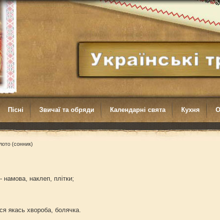
Пісні
Звичаї та обряди
Календарні свята
Кухня
О
лото (сонник)
- намова, наклеп, плітки;
ся якась хвороба, болячка.