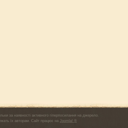
льки за наявності активного гіперпосилання на джерело.
лежать їх авторам. Сайт працює на
Joomla! ®