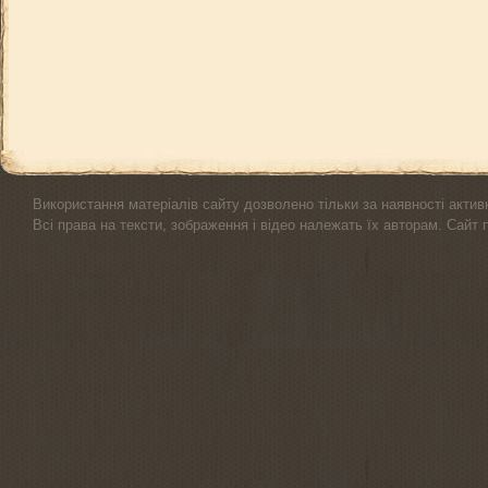
Використання матеріалів сайту дозволено тільки за наявності актив
Всі права на тексти, зображення і відео належать їх авторам. Сайт