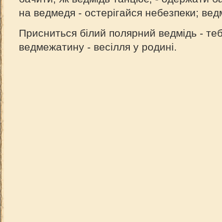
на ведмедя - остерігайся небезпеки; вед
Присниться білий полярний ведмідь - теб
ведмежатину - весілля у родині.