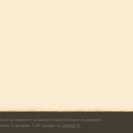
льки за наявності активного гіперпосилання на джерело.
лежать їх авторам. Сайт працює на
Joomla! ®