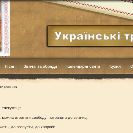
Пісні
Звичаї та обряди
Календарні свята
Кухня
О
жа (сонник)
 спекуляція.
, можна втратити свободу, потрапити до в'язниці.
ристь; до розпусти; до хвороби.