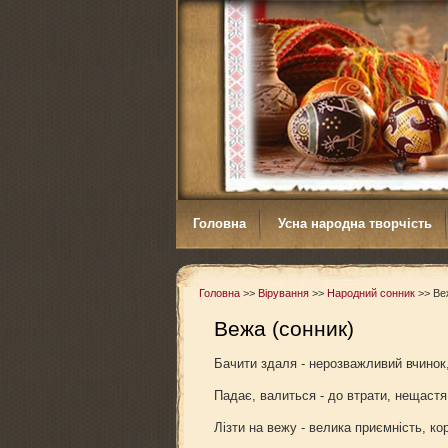
Головна
Усна народна творчість
Головна
>>
Вірування
>>
Народний сонник
>>
Ве
Вежа (сонник)
Бачити здаля - нерозважливий вчинок,
Падає, валиться - до втрати, нещастя
Лізти на вежу - велика приємність, ко