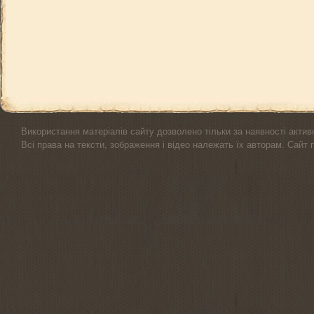
Використання матеріалів сайту дозволено тільки за наявності актив
Всі права на тексти, зображення і відео належать їх авторам. Сайт