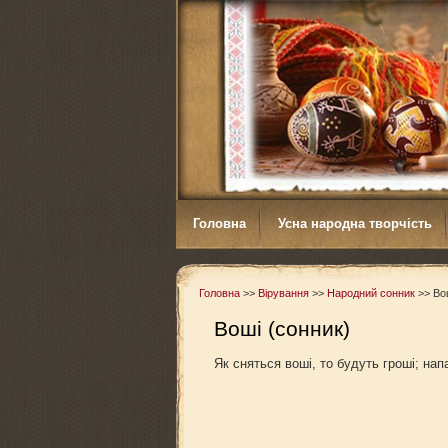
Головна
Усна народна творчість
Головна
>>
Вірування
>>
Народний сонник
>>
Во
Воші (сонник)
Як сняться воші, то будуть гроші; нап