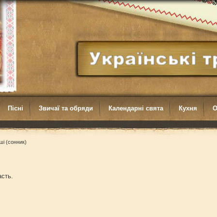
Пісні
Звичаї та обряди
Календарні свята
Кухня
О
ші (сонник)
асть.