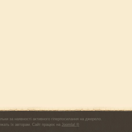
льки за наявності активного гіперпосилання на джерело.
лежать їх авторам. Сайт працює на
Joomla! ®