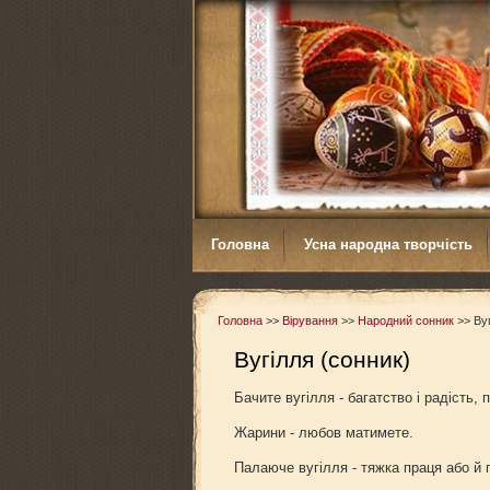
Головна
Усна народна творчість
Головна
>>
Вірування
>>
Народний сонник
>>
Ву
Вугілля (сонник)
Бачите вугілля - багатство і радість, 
Жарини - любов матимете.
Палаюче вугілля - тяжка праця або й 