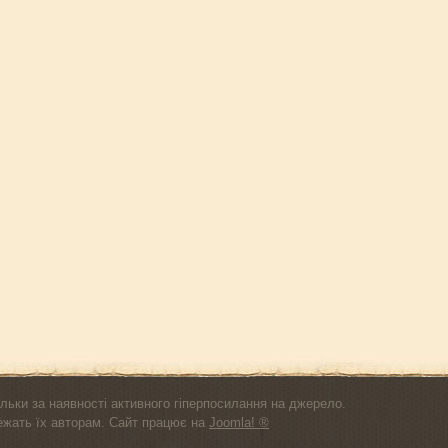
льки за наявності активного гіперпосилання на джерело.
лежать їх авторам. Сайт працює на
Joomla! ®