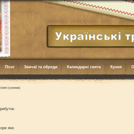
Пісні
Звичаї та обряди
Календарні свята
Кухня
О
гілля (сонник)
прибуток.
горе яке.