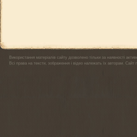
Використання матеріалів сайту дозволено тільки за наявності актив
Всі права на тексти, зображення і відео належать їх авторам. Сайт