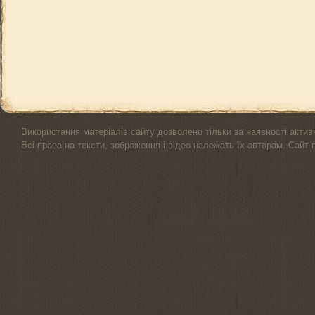
Використання матеріалів сайту дозволено тільки за наявності актив
Всі права на тексти, зображення і відео належать їх авторам. Сайт