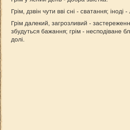
Грім, дзвін чути вві сні - сватання; іноді -
Грім далекий, загрозливий - застереження
збудуться бажання; грім - несподіване бл
долі.