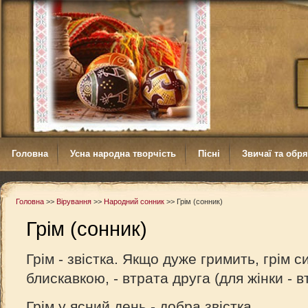
Головна
Усна народна творчість
Пісні
Звичаї та обр
Головна
>>
Вірування
>>
Народний сонник
>>
Грім (сонник)
Грім (сонник)
Грім - звістка. Якщо дуже гримить, грім си
блискавкою, - втрата друга (для жінки - в
Грім у ясний день - добра звістка.