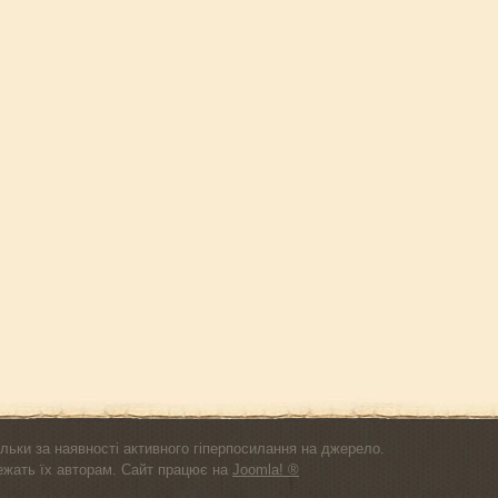
льки за наявності активного гіперпосилання на джерело.
лежать їх авторам. Сайт працює на
Joomla! ®