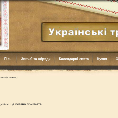
Пісні
Звичаї та обряди
Календарні свята
Кухня
О
лото (сонник)
дними, це погана прикмета.