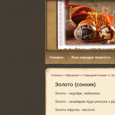
Головна
Усна народна творчість
Головна
>>
Вірування
>>
Народний сонник
>>
Зо
Золото (сонник)
Золото - недобре, небезпека.
Золото - незабаром буде розлука з рі
Золота обручка - весілля.