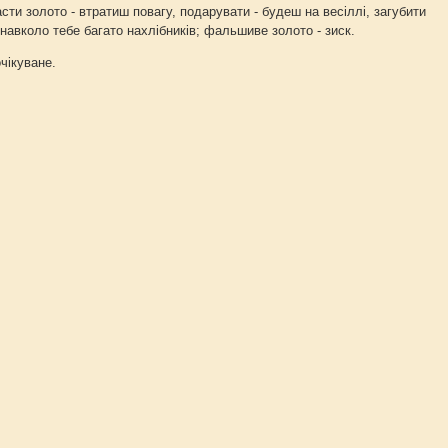
асти золото - втратиш повагу, подарувати - будеш на весіллі, загубити
- навколо тебе багато нахлібників; фальшиве золото - зиск.
очікуване.