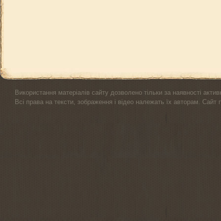
Використання матеріалів сайту дозволено тільки за наявності актив
Всі права на тексти, зображення і відео належать їх авторам. Сайт