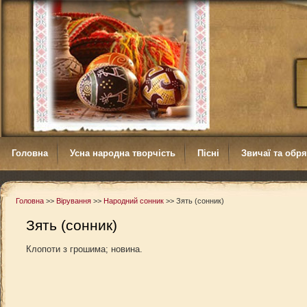
Головна
Усна народна творчість
Пісні
Звичаї та обр
Головна
>>
Вірування
>>
Народний сонник
>>
Зять (сонник)
Зять (сонник)
Клопоти з грошима; новина.