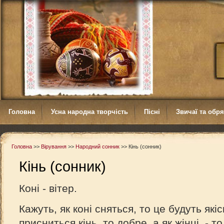
Головна
Усна народна творчість
Пісні
Звичаї та обр
Головна
>>
Вірування
>>
Народний сонник
>>
Кінь (сонник)
Кінь (сонник)
Коні - вітер.
Кажуть, як коні сняться, то це будуть якіс
присниться кінь, то добре, а як жінці, - то