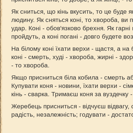
Як сниться, що кінь вкусить, то це буде 
людину. Як сняться коні, то хвороба, ви п
удар. Коні - обов'язково брехня. Як гарні к
пройдуть, а коні погані - довго будете в
На білому коні їхати верхи - щастя, а на 
коні - смерть, худі - хвороба, жирні - здо
- то хвороба.
Якщо присниться біла кобила - смерть а
Купувати коня - новини, їхати верхи - с
кінь - сварка. Тримаєш коня за вуздечку 
Жеребець присниться - відчуєш відвагу,
радість, незалежність; годувати - достат