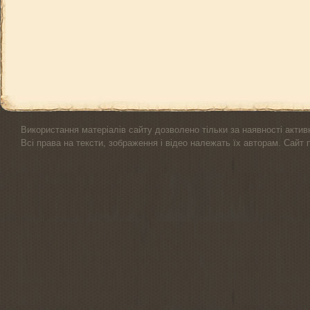
Використання матеріалів сайту дозволено тільки за наявності актив
Всі права на тексти, зображення і відео належать їх авторам. Сайт