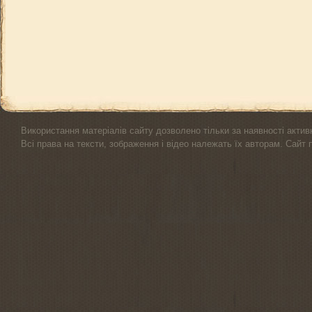
Використання матеріалів сайту дозволено тільки за наявності актив
Всі права на тексти, зображення і відео належать їх авторам. Сайт