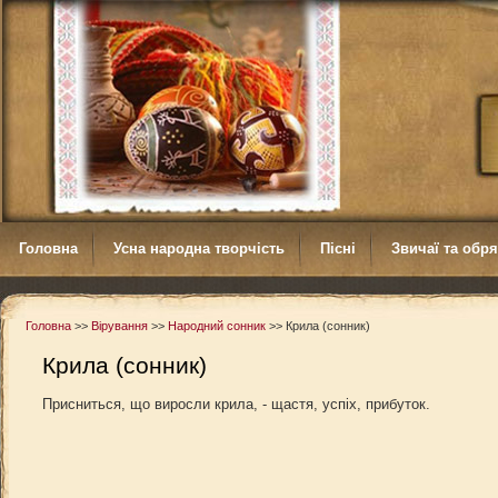
Головна
Усна народна творчість
Пісні
Звичаї та обр
Головна
>>
Вірування
>>
Народний сонник
>>
Крила (сонник)
Крила (сонник)
Присниться, що виросли крила, - щастя, успіх, прибуток.