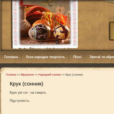
Головна
Усна народна творчість
Пісні
Звичаї та обр
Головна
>>
Вірування
>>
Народний сонник
>>
Крук (сонник)
Крук (сонник)
Крук уві сні - на смерть.
Підступність.