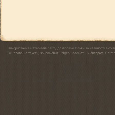
Використання матеріалів сайту дозволено тільки за наявності актив
Всі права на тексти, зображення і відео належать їх авторам. Сайт