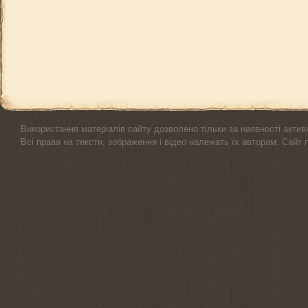
Використання матеріалів сайту дозволено тільки за наявності актив
Всі права на тексти, зображення і відео належать їх авторам. Сайт