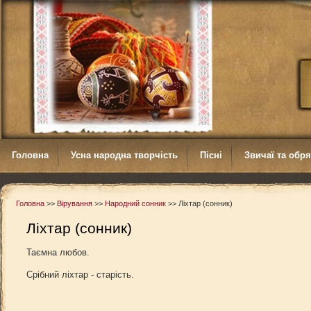
Головна
Усна народна творчість
Пісні
Звичаї та обр
Головна
>>
Вірування
>>
Народний сонник
>>
Ліхтар (сонник)
Ліхтар (сонник)
Таємна любов.
Срібний ліхтар - старість.