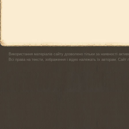
Використання матеріалів сайту дозволено тільки за наявності актив
Всі права на тексти, зображення і відео належать їх авторам. Сайт