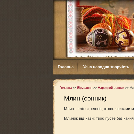
Головна
Усна народна творчість
Головна
>>
Вірування
>>
Народний сонник
>>
Мл
Млин (сонник)
Млин - плітки, клопіт, хтось язиками 
Млинок від кави: твоє пусте базікан