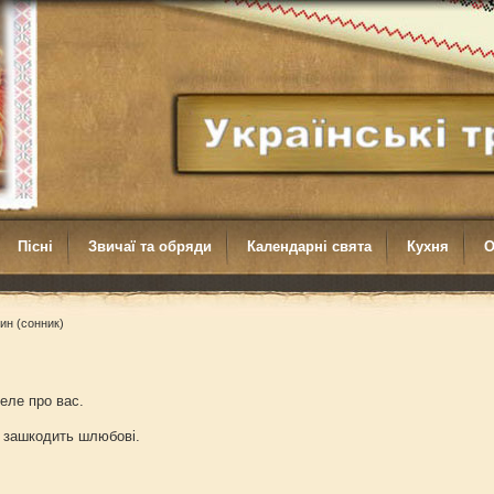
Пісні
Звичаї та обряди
Календарні свята
Кухня
О
ин (сонник)
меле про вас.
ня зашкодить шлюбові.