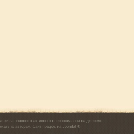
льки за наявності активного гіперпосилання на джерело.
лежать їх авторам. Сайт працює на
Joomla! ®