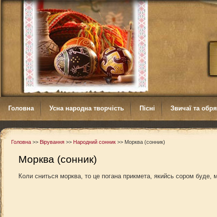
Головна
Усна народна творчість
Пісні
Звичаї та обр
Головна
>>
Вірування
>>
Народний сонник
>>
Морква (сонник)
Морква (сонник)
Коли сниться морква, то це погана прикмета, якийсь сором буде, 