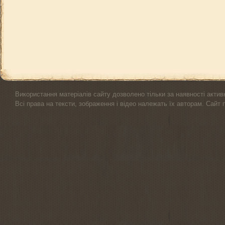
Використання матеріалів сайту дозволено тільки за наявності актив
Всі права на тексти, зображення і відео належать їх авторам. Сайт