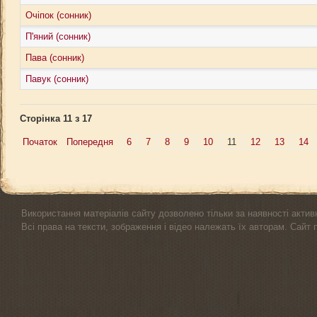
Очіпок (сонник)
П'яний (сонник)
Пава (сонник)
Павук (сонник)
Сторінка 11 з 17
Початок
Попередня
6
7
8
9
10
11
12
13
14
Використання матеріалів сайту дозволено тільки за наявності актив
Всі права на тексти, зображення і відео належать їх авторам. Сайт