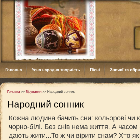
Головна
Усна народна творчість
Пісні
Звичаї та обр
Головна
>>
Вірування
>>
Народний сонник
Народний сонник
Кожна людина бачить сни: кольорові чи 
чорно-білі. Без снів нема життя. А часом
дають жити...То ж чи вірити снам? Хто як