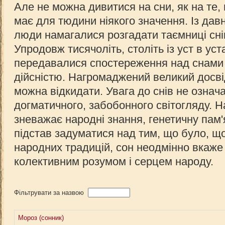
Але не можна дивитися на сни, як на те,
має для тюдини ніякого значення. Із дав
люди намагалися розгадати таємниці сні
Упродовж тисячоліть, століть із уст в уст
передавалися спостереження над снами 
дійсністю. Нагромаджений великий досві
можна відкидати. Увага до снів не озна
догматичного, забобонного світогляду. На
зневажає народні знання, генетичну пам'
підстав задуматися над тим, що було, що
народних традицій, сон неодмінно вкаже 
колективним розумом і серцем народу.
Фільтрувати за назвою
Мороз (сонник)