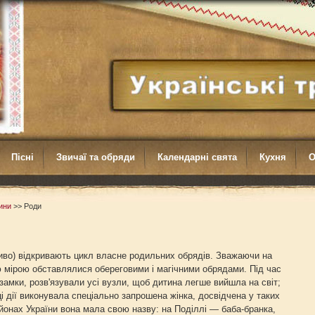
Пісні
Звичаї та обряди
Календарні свята
Кухня
О
ини
>>
Роди
во) відкривають цикл власне родильних обрядів. Зважаючи на
ю мірою обставлялися обереговими і магічними обрядами. Під час
 замки, розв'язували усі вузли, щоб дитина легше вийшла на світ;
і дії виконувала спеціально запрошена жінка, досвідчена у таких
йонах України вона мала свою назву: на Поділлі — баба-бранка,