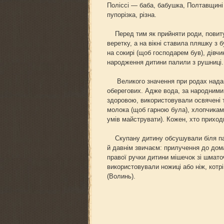
Поліссі — баба, бабушка, Полтавщині
пупорізка, різна.
Перед тим як прийняти роди, повитуха
веретку, а на вікні ставила пляшку з
на сокирі (щоб господарем був), дівчи
народження дитини палили з рушниці.
Великого значення при родах надавали
оберегових. Адже вода, за народними
здоровою, використовували освячені тр
молока (щоб гарною була), хлопчикам
умів майструвати). Кожен, хто приход
Скупану дитину обсушували біля пала
й давнім звичаєм: прилучення до дом
правої ручки дитини мішечок зі шматоч
використовували ножиці або ніж, котрі
(Волинь).