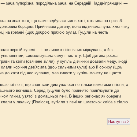
 — баба пупорізна, породільна баба, на Середній Наддніпрянщині —
 на знак того, що саме відбувається в хаті, стелила на призьбі
 буряковим борщем. Прийнявши дитину, вона відтинала пупа: хлопчику
нці на гребені (щоб доброю пряхою була). Гуцули на честь
 першій купелі — і не лише з гігієнічних міркувань, а й з
 уявленнями, символізувала силу і чистоту. Щоб дитина росла
ави та квіти (свячене зілля), у купіль дівчинки доавали меду, іноді
 клали коріння дев'ясила (щоб сильними були) або й сокиру (щоб
ив до хати під час купання, мав кинути у купіль монету на щастя.
ючої печі, що знов-таки диктувалося не тільки вимогами гігієни, а
ашнього вогнища. Серед гуцулів було прийнято прив'язувати до
ком глини, узятої з домашньої печі. В інших регіонах як обереги
 клали у люльку (Полісся), вугілля з печі чи шматочок хліба з сіллю
Наступна >