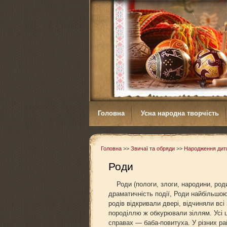
Головна
Усна народна творчість
Головна
>>
Звичаї та обряди
>>
Народження дит
Роди
Роди (пологи, злоги, народини, роди
драматичність події, Роди найбільшо
родів відкривали двері, відчиняли всі
породіллю ж обкурювали зіллям. Усі ц
справах — баба-повитуха. У різних ра