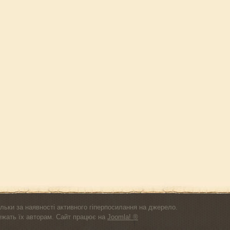
льки за наявності активного гіперпосилання на джерело.
лежать їх авторам. Сайт працює на
Joomla! ®